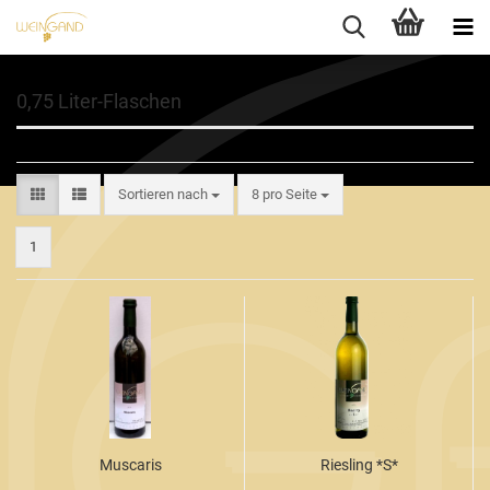
0,75 Liter-Flaschen
Sortieren nach
8 pro Seite
1
Muscaris
Riesling *S*